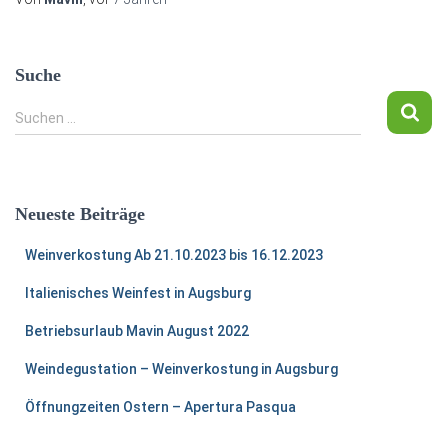
Suche
S
Suchen …
u
c
h
e
Neueste Beiträge
n
n
Weinverkostung Ab 21.10.2023 bis 16.12.2023
a
c
Italienisches Weinfest in Augsburg
h
:
Betriebsurlaub Mavin August 2022
Weindegustation – Weinverkostung in Augsburg
Öffnungzeiten Ostern – Apertura Pasqua