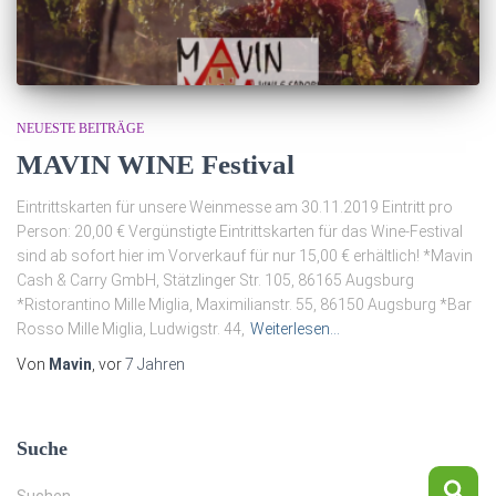
NEUESTE BEITRÄGE
MAVIN WINE Festival
Eintrittskarten für unsere Weinmesse am 30.11.2019 Eintritt pro
Person: 20,00 € Vergünstigte Eintrittskarten für das Wine-Festival
sind ab sofort hier im Vorverkauf für nur 15,00 € erhältlich! *Mavin
Cash & Carry GmbH, Stätzlinger Str. 105, 86165 Augsburg
*Ristorantino Mille Miglia, Maximilianstr. 55, 86150 Augsburg *Bar
Rosso Mille Miglia, Ludwigstr. 44,
Weiterlesen…
Von
Mavin
, vor
7 Jahren
Suche
S
Suchen …