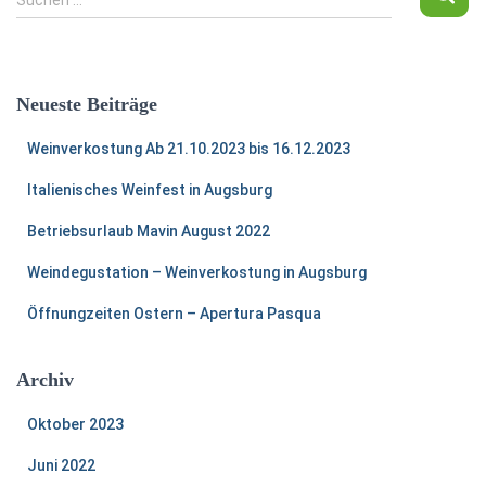
u
c
h
e
Neueste Beiträge
n
n
Weinverkostung Ab 21.10.2023 bis 16.12.2023
a
c
Italienisches Weinfest in Augsburg
h
:
Betriebsurlaub Mavin August 2022
Weindegustation – Weinverkostung in Augsburg
Öffnungzeiten Ostern – Apertura Pasqua
Archiv
Oktober 2023
Juni 2022