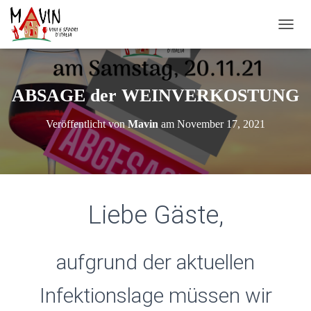
N
A
V
I
G
ABSAGE der WEINVERKOSTUNG
A
T
Veröffentlicht von
Mavin
am
November 17, 2021
I
O
N
U
M
S
Liebe Gäste,
C
H
A
L
aufgrund der aktuellen
T
E
N
Infektionslage müssen wir