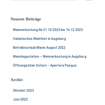
c
h
e
Neueste Beiträge
n
n
Weinverkostung Ab 21.10.2023 bis 16.12.2023
a
c
Italienisches Weinfest in Augsburg
h
:
Betriebsurlaub Mavin August 2022
Weindegustation – Weinverkostung in Augsburg
Öffnungzeiten Ostern – Apertura Pasqua
Archiv
Oktober 2023
Juni 2022