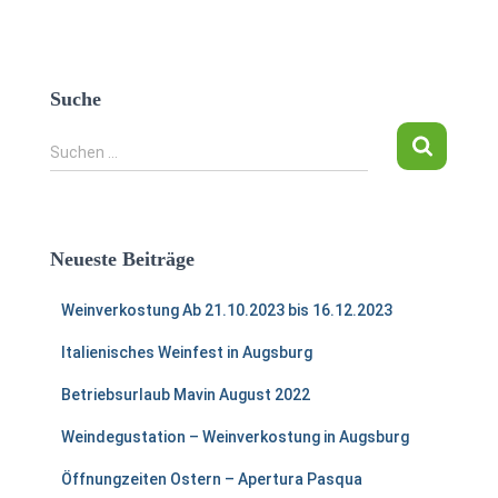
Suche
S
Suchen …
u
c
h
e
Neueste Beiträge
n
n
Weinverkostung Ab 21.10.2023 bis 16.12.2023
a
c
Italienisches Weinfest in Augsburg
h
:
Betriebsurlaub Mavin August 2022
Weindegustation – Weinverkostung in Augsburg
Öffnungzeiten Ostern – Apertura Pasqua