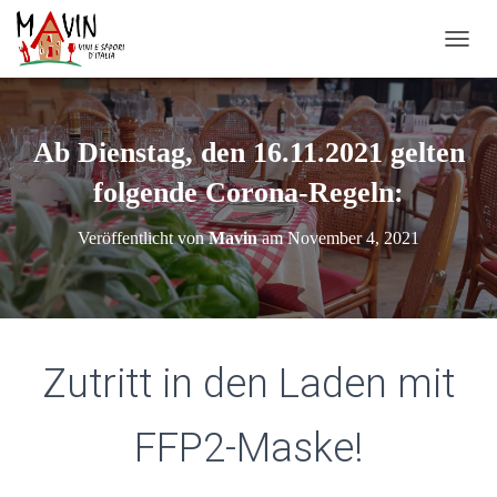
N
A
V
I
G
Ab Dienstag, den 16.11.2021 gelten
A
T
folgende Corona-Regeln:
I
O
Veröffentlicht von
Mavin
am
November 4, 2021
N
U
M
S
C
H
Zutritt in den Laden mit
A
L
T
FFP2-Maske!
E
N