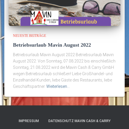
NEUESTE BEITRÄGE
Betriebsurlaub Mavin August 2022
Betriebsurlaub Mavin August 2022 Betriebsurlaub Mavin
August 2022: Von Sonntag, 07.08.2022 bis einschließlich
Sonntag, 21.08.2022 wird die Mavin Cash & Carry GmbH
wegen Betriebsurlaub schließen! Liebe Großhandel- und
Einzelhandel-Kunden, liebe Gäste des Restaurants, liebe
Geschäftspartner
Weiterlesen…
IMPRESSUM
DATENSCHUTZ MAVIN CASH & CARRY