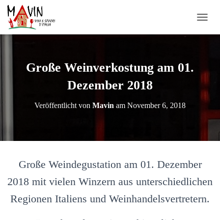
N
A
V
I
G
Große Weinverkostung am 01.
A
T
Dezember 2018
I
O
Veröffentlicht von
Mavin
am
November 6, 2018
N
U
M
S
C
H
Große Weindegustation am 01. Dezember
A
L
2018 mit vielen Winzern aus unterschiedlichen
T
E
Regionen Italiens und Weinhandelsvertretern.
N