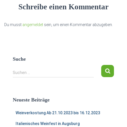
Schreibe einen Kommentar
Du musst
angemeldet
sein, um einen Kommentar abzugeben.
Suche
S
Suchen …
u
c
h
e
Neueste Beiträge
n
n
Weinverkostung Ab 21.10.2023 bis 16.12.2023
a
c
Italienisches Weinfest in Augsburg
h