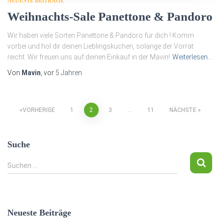
NEUESTE BEITRÄGE
Weihnachts-Sale Panettone & Pandoro
Wir haben viele Sorten Panettone & Pandoro für dich ! Komm
vorbei und hol dir deinen Lieblingskuchen, solange der Vorrat
reicht. Wir freuen uns auf deinen Einkauf in der Mavin!
Weiterlesen…
Von
Mavin
, vor
5 Jahren
Beitragsnavigation
VORHERIGE
1
2
3
…
11
NÄCHSTE
Suche
S
Suchen …
u
c
h
e
Neueste Beiträge
n