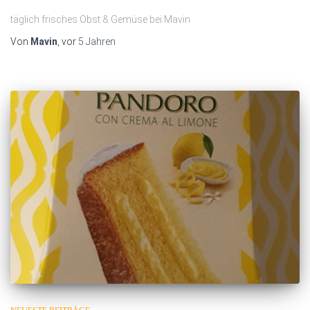
täglich frisches Obst & Gemüse bei Mavin
Von
Mavin
, vor
5 Jahren