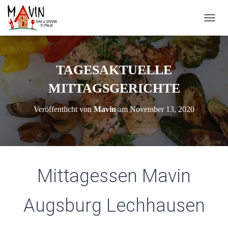
N
A
V
I
G
TAGESAKTUELLE
A
T
MITTAGSGERICHTE
I
O
Veröffentlicht von
Mavin
am
November 13, 2020
N
U
M
S
C
H
Mittagessen Mavin
A
L
T
Augsburg Lechhausen
E
N