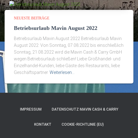
NEUESTE BEITRÄGE
Betriebsurlaub Mavin August 2022
Betriebsurlaub Mavin August 2022 Betriebsurlaub Mavin
August 2022: Von Sonntag, 07.08.2022 bis einschließlich
Sonntag, 21.08.2022 wird die Mavin Cash & Carry GmbH
wegen Betriebsurlaub schließen! Liebe Großhandel- und
Einzelhandel-Kunden, liebe Gäste des Restaurants, liebe
Geschäftspartner
Weiterlesen…
IMPRESSUM
DATENSCHUTZ MAVIN CASH & CARRY
KONTAKT
COOKIE-RICHTLINIE (EU)