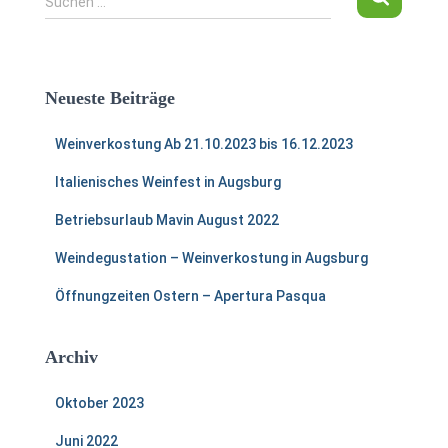
Suchen …
u
c
h
e
Neueste Beiträge
n
n
Weinverkostung Ab 21.10.2023 bis 16.12.2023
a
c
Italienisches Weinfest in Augsburg
h
:
Betriebsurlaub Mavin August 2022
Weindegustation – Weinverkostung in Augsburg
Öffnungzeiten Ostern – Apertura Pasqua
Archiv
Oktober 2023
Juni 2022