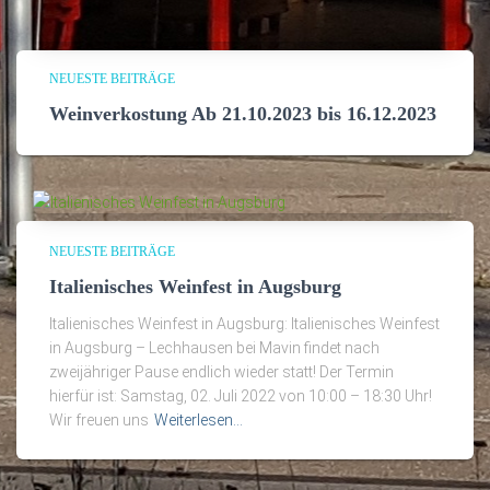
NEUESTE BEITRÄGE
Weinverkostung Ab 21.10.2023 bis 16.12.2023
NEUESTE BEITRÄGE
Italienisches Weinfest in Augsburg
Italienisches Weinfest in Augsburg: Italienisches Weinfest
in Augsburg – Lechhausen bei Mavin findet nach
zweijähriger Pause endlich wieder statt! Der Termin
hierfür ist: Samstag, 02. Juli 2022 von 10:00 – 18:30 Uhr!
Wir freuen uns
Weiterlesen…